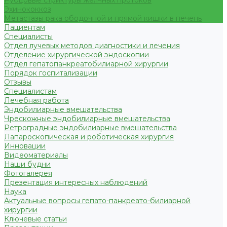
Рубцовые стриктуры желчных протоков
Эхинококкоз
Метастазы рака ободочной и прямой кишки в печень
Пациентам
Специалисты
Отдел лучевых методов диагностики и лечения
Отделение хирургической эндоскопии
Отдел гепатопанкреатобилиарной хирургии
Порядок госпитализации
Отзывы
Специалистам
Лечебная работа
Эндобилиарные вмешательства
Чрескожные эндобилиарные вмешательства
Ретроградные эндобилиарные вмешательства
Лапароскопическая и роботическая хирургия
Инновации
Видеоматериалы
Наши будни
Фотогалерея
Презентация интересных наблюдений
Наука
Актуальные вопросы гепато-панкреато-билиарной
хирургии
Ключевые статьи