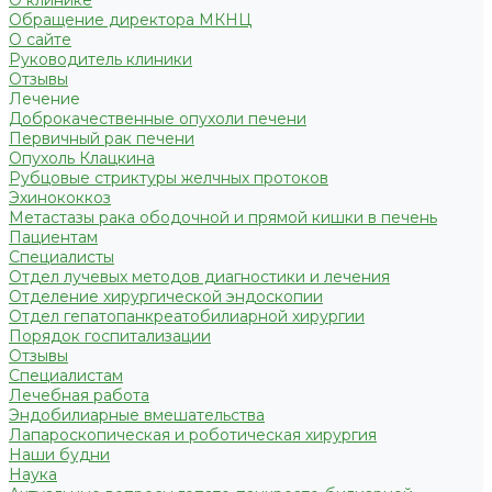
О клинике
Обращение директора МКНЦ
О сайте
Руководитель клиники
Отзывы
Лечение
Доброкачественные опухоли печени
Первичный рак печени
Опухоль Клацкина
Рубцовые стриктуры желчных протоков
Эхинококкоз
Метастазы рака ободочной и прямой кишки в печень
Пациентам
Специалисты
Отдел лучевых методов диагностики и лечения
Отделение хирургической эндоскопии
Отдел гепатопанкреатобилиарной хирургии
Порядок госпитализации
Отзывы
Специалистам
Лечебная работа
Эндобилиарные вмешательства
Лапароскопическая и роботическая хирургия
Наши будни
Наука