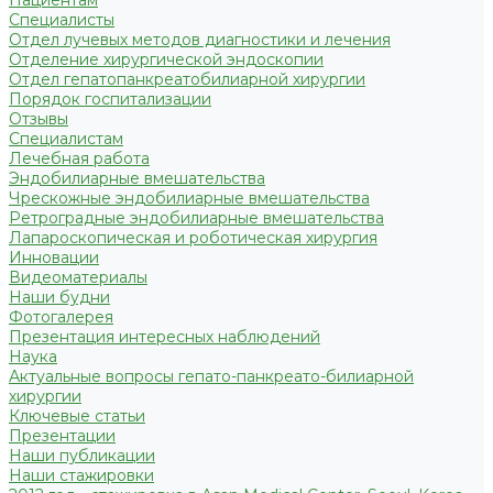
Пациентам
Специалисты
Отдел лучевых методов диагностики и лечения
Отделение хирургической эндоскопии
Отдел гепатопанкреатобилиарной хирургии
Порядок госпитализации
Отзывы
Специалистам
Лечебная работа
Эндобилиарные вмешательства
Чрескожные эндобилиарные вмешательства
Ретроградные эндобилиарные вмешательства
Лапароскопическая и роботическая хирургия
Инновации
Видеоматериалы
Наши будни
Фотогалерея
Презентация интересных наблюдений
Наука
Актуальные вопросы гепато-панкреато-билиарной
хирургии
Ключевые статьи
Презентации
Наши публикации
Наши стажировки