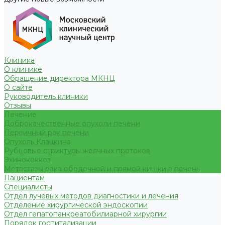
Клиника
О клинике
Обращение директора МКНЦ
О сайте
Руководитель клиники
Отзывы
Лечение
Доброкачественные опухоли печени
Первичный рак печени
Опухоль Клацкина
Рубцовые стриктуры желчных протоков
Эхинококкоз
Метастазы рака ободочной и прямой кишки в печень
Пациентам
Специалисты
Отдел лучевых методов диагностики и лечения
Отделение хирургической эндоскопии
Отдел гепатопанкреатобилиарной хирургии
Порядок госпитализации