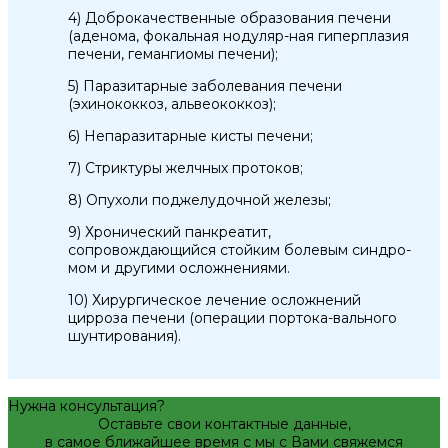
4) Доброкачественные образования печени
(аденома, фокальная нодуляр-ная гиперплазия
печени, гемангиомы печени);
5) Паразитарные заболевания печени
(эхинококкоз, альвеококкоз);
6) Непаразитарные кисты печени;
7) Стриктуры желчных протоков;
8) Опухоли поджелудочной железы;
9) Хронический панкреатит,
сопровождающийся стойким болевым синдро-
мом и другими осложнениями.
10) Хирургическое лечение осложнений
цирроза печени (операции портока-вального
шунтирования).
Нужна консультация?
Оставьте свои контактные данные,
в самое ближайшее время с мы с Вами свяжемся