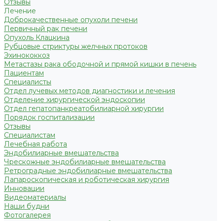
Отзывы
Лечение
Доброкачественные опухоли печени
Первичный рак печени
Опухоль Клацкина
Рубцовые стриктуры желчных протоков
Эхинококкоз
Метастазы рака ободочной и прямой кишки в печень
Пациентам
Специалисты
Отдел лучевых методов диагностики и лечения
Отделение хирургической эндоскопии
Отдел гепатопанкреатобилиарной хирургии
Порядок госпитализации
Отзывы
Специалистам
Лечебная работа
Эндобилиарные вмешательства
Чрескожные эндобилиарные вмешательства
Ретроградные эндобилиарные вмешательства
Лапароскопическая и роботическая хирургия
Инновации
Видеоматериалы
Наши будни
Фотогалерея