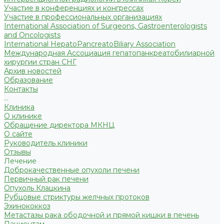
Участие в конференциях и конгрессах
Участие в профессиональных организациях
International Association of Surgeons, Gastroenterologists
and Oncologists
International HepatoPancreatoBiliary Association
Международная Ассоциация гепатопанкреатобилиарной
хирургии стран СНГ
Архив новостей
Образование
Контакты
...
Клиника
О клинике
Обращение директора МКНЦ
О сайте
Руководитель клиники
Отзывы
Лечение
Доброкачественные опухоли печени
Первичный рак печени
Опухоль Клацкина
Рубцовые стриктуры желчных протоков
Эхинококкоз
Метастазы рака ободочной и прямой кишки в печень