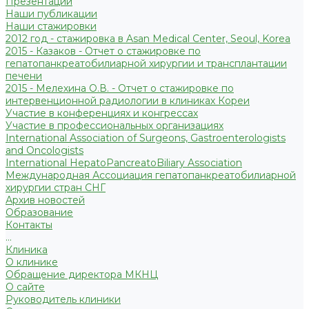
Презентации
Наши публикации
Наши стажировки
2012 год - стажировка в Asan Medical Center, Seoul, Korea
2015 - Казаков - Отчет о стажировке по
гепатопанкреатобилиарной хирургии и трансплантации
печени
2015 - Мелехина О.В. - Отчет о стажировке по
интервенционной радиологии в клиниках Кореи
Участие в конференциях и конгрессах
Участие в профессиональных организациях
International Association of Surgeons, Gastroenterologists
and Oncologists
International HepatoPancreatoBiliary Association
Международная Ассоциация гепатопанкреатобилиарной
хирургии стран СНГ
Архив новостей
Образование
Контакты
...
Клиника
О клинике
Обращение директора МКНЦ
О сайте
Руководитель клиники