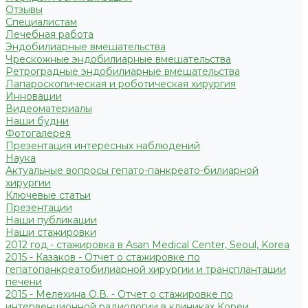
Отзывы
Специалистам
Лечебная работа
Эндобилиарные вмешательства
Чрескожные эндобилиарные вмешательства
Ретроградные эндобилиарные вмешательства
Лапароскопическая и роботическая хирургия
Инновации
Видеоматериалы
Наши будни
Фотогалерея
Презентация интересных наблюдений
Наука
Актуальные вопросы гепато-панкреато-билиарной
хирургии
Ключевые статьи
Презентации
Наши публикации
Наши стажировки
2012 год - стажировка в Asan Medical Center, Seoul, Korea
2015 - Казаков - Отчет о стажировке по
гепатопанкреатобилиарной хирургии и трансплантации
печени
2015 - Мелехина О.В. - Отчет о стажировке по
интервенционной радиологии в клиниках Кореи