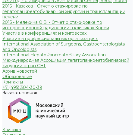
2012 год - стажировка в Asan Medical Center, Seoul, Korea
2015 - Казаков - Отчет о стажировке по
гепатопанкреатобилиарной хирургии и трансплантации
печени
2015 - Мелехина О.В. - Отчет о стажировке по
интервенционной радиологии в клиниках Кореи
Участие в конференциях и конгрессах
Участие в профессиональных организациях
International Association of Surgeons, Gastroenterologists
and Oncologists
International HepatoPancreatoBiliary Association
Международная Ассоциация гепатопанкреатобилиарной
хирургии стран СНГ
Архив новостей
Образование
Контакты
+7 (495) 304-30-39
Заказать звонок
Клиника