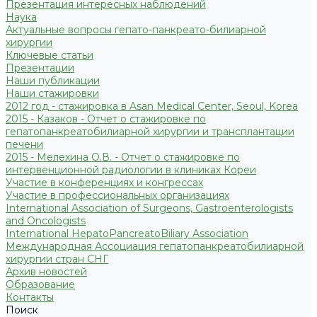
Презентация интересных наблюдений
Наука
Актуальные вопросы гепато-панкреато-билиарной
хирургии
Ключевые статьи
Презентации
Наши публикации
Наши стажировки
2012 год - стажировка в Asan Medical Center, Seoul, Korea
2015 - Казаков - Отчет о стажировке по
гепатопанкреатобилиарной хирургии и трансплантации
печени
2015 - Мелехина О.В. - Отчет о стажировке по
интервенционной радиологии в клиниках Кореи
Участие в конференциях и конгрессах
Участие в профессиональных организациях
International Association of Surgeons, Gastroenterologists
and Oncologists
International HepatoPancreatoBiliary Association
Международная Ассоциация гепатопанкреатобилиарной
хирургии стран СНГ
Архив новостей
Образование
Контакты
Поиск