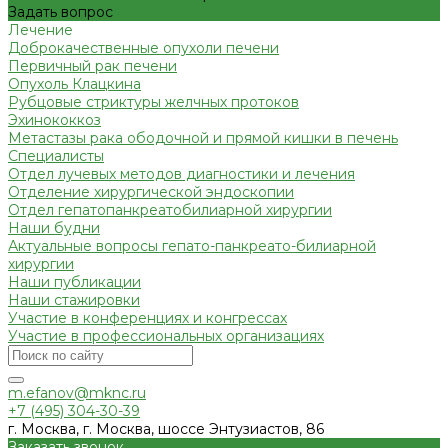
Задать вопрос
Лечение
Доброкачественные опухоли печени
Первичный рак печени
Опухоль Клацкина
Рубцовые стриктуры желчных протоков
Эхинококкоз
Метастазы рака ободочной и прямой кишки в печень
Специалисты
Отдел лучевых методов диагностики и лечения
Отделение хирургической эндоскопии
Отдел гепатопанкреатобилиарной хирургии
Наши будни
Актуальные вопросы гепато-панкреато-билиарной
хирургии
Наши публикации
Наши стажировки
Участие в конференциях и конгрессах
Участие в профессиональных организациях
m.efanov@mknc.ru
+7 (495) 304-30-39
г. Москва, г. Москва, шоссе Энтузиастов, 86
Заказать звонок